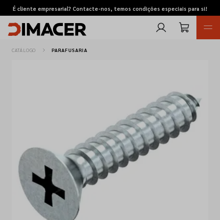
É cliente empresarial? Contacte-nos, temos condições especiais para si!
CATÁLOGO
PARAFUSARIA
Retomas
Pedidos de cotação
Marcas
Favoritos