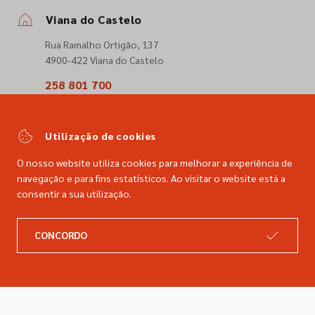
Viana do Castelo
Rua Ramalho Ortigão, 137
4900-422 Viana do Castelo
258 801 700
(Chamada para a rede fixa nacional)
comercial@dimacer.com
Utilização de cookies
O nosso website utiliza cookies para melhorar a experiência de
navegação e para fins estatísticos. Ao visitar o website está a
consentir a sua utilização.
A DIMACER
INFORMAÇÕES LEGAIS
CONCORDO
Catálogo
Resolução de litígios
Retomas
Livro de reclamações
Marcas
Política de privacidade