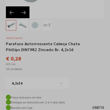
Empresa
Contactos
PARAFUSARIA
Parafuso Autorroscante Cabeça Chata
Siga-nos nas redes sociais
Phillips DIN7982 Zincado Br. 4,2x16
€ 0,28
IVA inc.
10 unidades
4,2x16
Preço exclusivo on-line
Entregas ao domicílio em 2 a 3 dias úteis
GRÁTIS
Recolha em loja