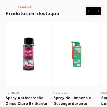
CATÁLOGO
Empresa
Produtos em destaque
Contactos
Siga-nos nas redes sociais
QUÍMICOS
QUÍMICOS
QUÍ
Spray Anticorrosão
Spray de Limpeza e
Sp
Zinco Claro Brilhante
Desengordurante
Lo