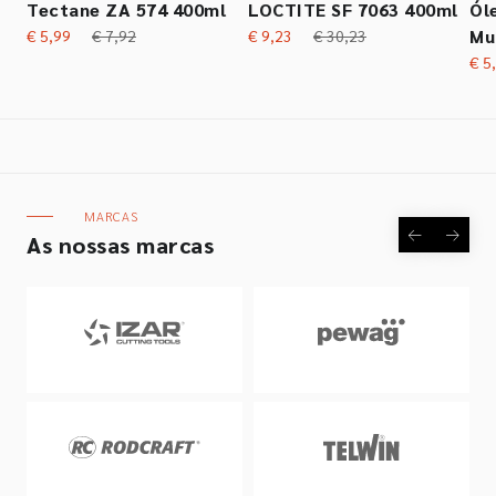
Tectane ZA 574 400ml
LOCTITE SF 7063 400ml
Ól
Mu
€ 5,99
€ 7,92
€ 9,23
€ 30,23
€ 5
MARCAS
As nossas marcas