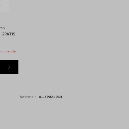
eis
GRÁTIS
ncomenda
Referência:
01.79821034