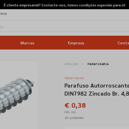
É cliente empresarial? Contacte-nos, temos condições especiais para si!
cácia
Marcas
Empresa
Cont
CATÁLOGO
PARAFUSARIA
PARAFUSARIA
Parafuso Autorroscante
DIN7982 Zincado Br. 4,
€ 0,38
IVA inc.
10 unidades