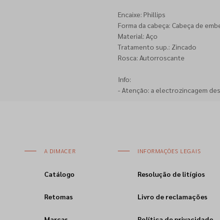
Encaixe: Phillips
Forma da cabeça: Cabeça de emb
Material: Aço
Tratamento sup.: Zincado
Rosca: Autorroscante
Info:
- Atenção: a electrozincagem de
A DIMACER
INFORMAÇÕES LEGAIS
Catálogo
Resolução de litígios
Retomas
Livro de reclamações
Marcas
Política de privacidade