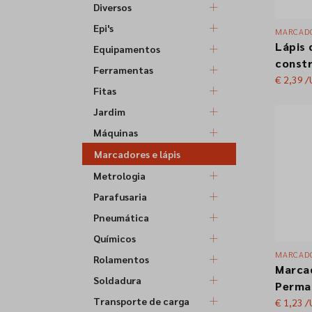
Diversos
Epi's
MARCADO
Lápis 
Equipamentos
const
Ferramentas
hexag
€ 2,39
/
Fitas
- Mina
Jardim
ACHA 
Verme
Máquinas
Marcadores e lápis
Metrologia
Parafusaria
Pneumática
Químicos
MARCADO
Rolamentos
Marca
Soldadura
Perma
Transporte de carga
Cover
€ 1,23
/