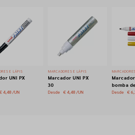
RES E LÁPIS
MARCADORES E LÁPIS
MARCADORES
dor UNI PX
Marcador UNI PX
Marcador
30
bomba de
líquida in
€ 4,48
/UN
Desde
€ 4,48
/UN
Desde
€ 6
"SL 100"
rápida
Indeléve