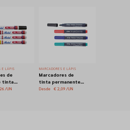
 E LÁPIS
MARCADORES E LÁPIS
es de
Marcadores de
 tinta
tinta permanente
dustrial
ACHA Fino Ponta
,26
/UN
Desde
€ 2,09
/UN
 Secagem
redonda
lACHA