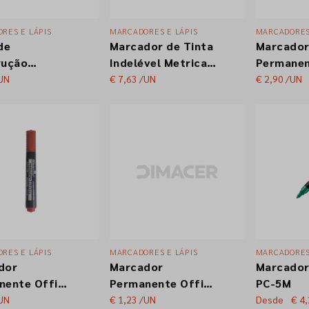
RES E LÁPIS
MARCADORES E LÁPIS
MARCADORES
de
Marcador de Tinta
Marcado
rução
Indelével Metrica –
Permane
onais "LYRA"
Ponta de Esfera
Edding 3
UN
€ 7,63
/UN
€ 2,90
/UN
 grossa -
Branco
45008 Azul e
lho
RES E LÁPIS
MARCADORES E LÁPIS
MARCADORES
dor
Marcador
Marcador
nente Office
Permanente Office
PC-5M
 Vermelho
Cover Vermelho
UN
€ 1,23
/UN
Desde
€ 4