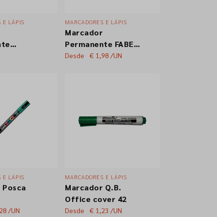
 E LÁPIS
MARCADORES E LÁPIS
r
Marcador
nte
Permanente FABER
000
CASTELL 1525
Desde
€ 1,98
/UN
Ponta Média
 E LÁPIS
MARCADORES E LÁPIS
 Posca
Marcador Q.B.
Office cover 42
,28
/UN
Desde
€ 1,23
/UN