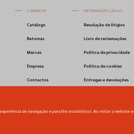
A DIMACER
INFORMAÇÕES LEGAIS
Catálogo
Resolução de litígios
Retomas
Livro de reclamações
Marcas
Política de privacidade
Empresa
Política de cookies
Contactos
Entregas e devoluções
experiência de navegação e para fins estatísticos. Ao visitar o website e
Dimacer © All rights reserved.
Empowered with
by
webincode.com