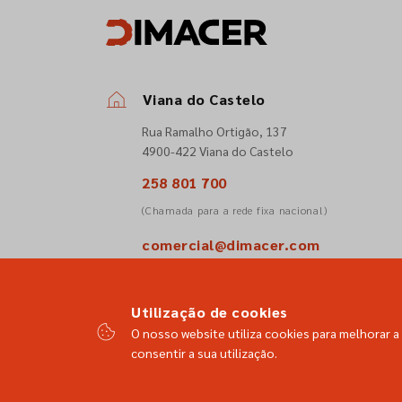
Viana do Castelo
Rua Ramalho Ortigão, 137
4900-422 Viana do Castelo
258 801 700
(Chamada para a rede fixa nacional)
comercial@dimacer.com
Utilização de cookies
O nosso website utiliza cookies para melhorar a 
consentir a sua utilização.