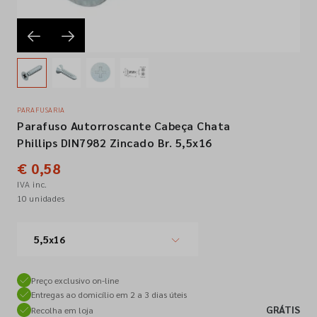
Empresa
Contactos
PARAFUSARIA
Parafuso Autorroscante Cabeça Chata
Siga-nos nas redes sociais
Phillips DIN7982 Zincado Br. 5,5x16
€ 0,58
IVA inc.
10 unidades
5,5x16
Preço exclusivo on-line
Entregas ao domicílio em 2 a 3 dias úteis
GRÁTIS
Recolha em loja