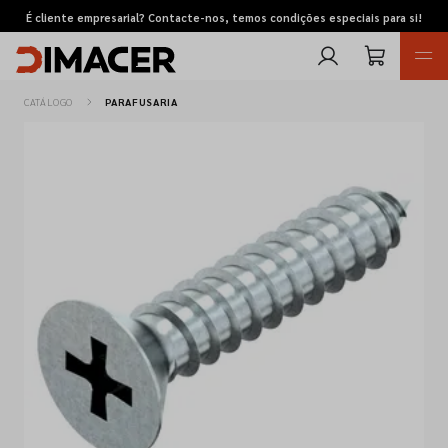
É cliente empresarial? Contacte-nos, temos condições especiais para si!
CATÁLOGO
PARAFUSARIA
Retomas
Pedidos de cotação
Marcas
Favoritos