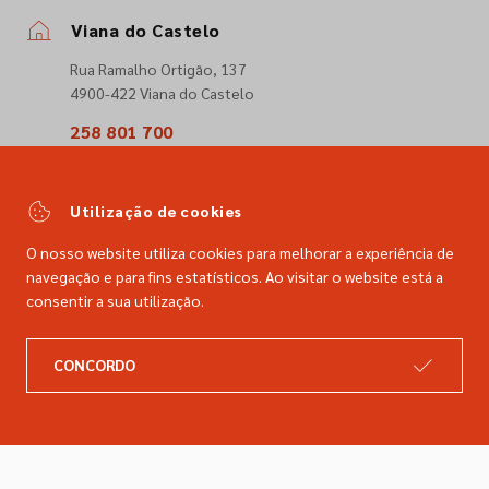
Viana do Castelo
Rua Ramalho Ortigão, 137
4900-422 Viana do Castelo
258 801 700
(Chamada para a rede fixa nacional)
comercial@dimacer.com
Utilização de cookies
O nosso website utiliza cookies para melhorar a experiência de
navegação e para fins estatísticos. Ao visitar o website está a
consentir a sua utilização.
A DIMACER
INFORMAÇÕES LEGAIS
CONCORDO
Catálogo
Resolução de litígios
Retomas
Livro de reclamações
Marcas
Política de privacidade