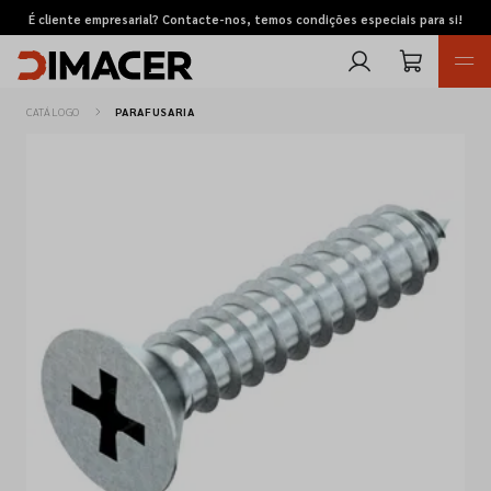
É cliente empresarial? Contacte-nos, temos condições especiais para si!
CATÁLOGO
PARAFUSARIA
Retomas
Pedidos de cotação
Marcas
Favoritos