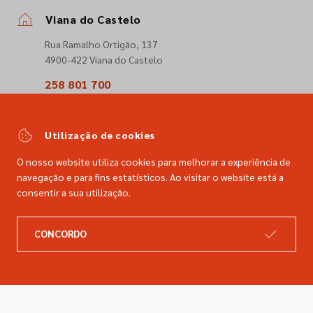
Viana do Castelo
Rua Ramalho Ortigão, 137
4900-422 Viana do Castelo
258 801 700
(Chamada para a rede fixa nacional)
comercial@dimacer.com
Utilização de cookies
O nosso website utiliza cookies para melhorar a experiência de
navegação e para fins estatísticos. Ao visitar o website está a
consentir a sua utilização.
A DIMACER
INFORMAÇÕES LEGAIS
CONCORDO
Catálogo
Resolução de litígios
Retomas
Livro de reclamações
Marcas
Política de privacidade