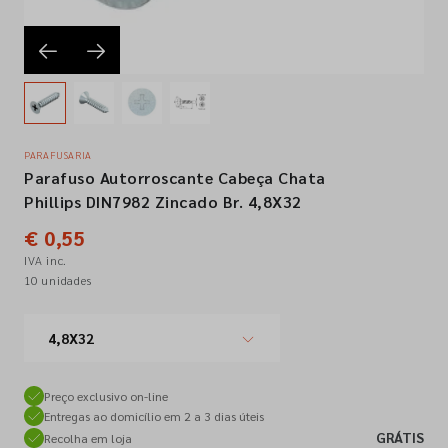
Empresa
Contactos
PARAFUSARIA
Parafuso Autorroscante Cabeça Chata
Siga-nos nas redes sociais
Phillips DIN7982 Zincado Br. 4,8X32
€ 0,55
IVA inc.
10 unidades
4,8X32
Preço exclusivo on-line
Entregas ao domicílio em 2 a 3 dias úteis
GRÁTIS
Recolha em loja