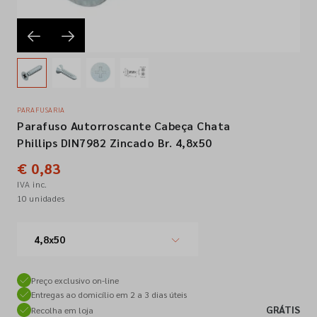
Empresa
Contactos
PARAFUSARIA
Parafuso Autorroscante Cabeça Chata
Siga-nos nas redes sociais
Phillips DIN7982 Zincado Br. 4,8x50
€ 0,83
IVA inc.
10 unidades
4,8x50
Preço exclusivo on-line
Entregas ao domicílio em 2 a 3 dias úteis
GRÁTIS
Recolha em loja