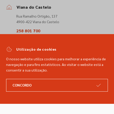
Viana do Castelo
Rua Ramalho Ortigão, 137
4900-422 Viana do Castelo
258 801 700
(Chamada para a rede fixa nacional)
comercial@dimacer.com
Utilização de cookies
O nosso website utiliza cookies para melhorar a experiência de
navegação e para fins estatísticos. Ao visitar o website está a
consentir a sua utilização.
A DIMACER
INFORMAÇÕES LEGAIS
CONCORDO
Catálogo
Resolução de litígios
Retomas
Livro de reclamações
Marcas
Política de privacidade