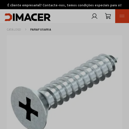
É cliente empresarial? Contacte-nos, temos condições especiais para si!
CATÁLOGO
PARAFUSARIA
Retomas
Pedidos de cotação
Marcas
Favoritos