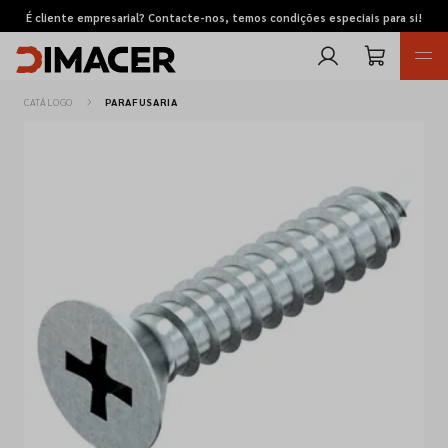
É cliente empresarial? Contacte-nos, temos condições especiais para si!
CATÁLOGO
PARAFUSARIA
Retomas
Pedidos de cotação
Marcas
Favoritos