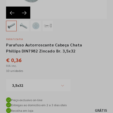
Empresa
Contactos
PARAFUSARIA
Parafuso Autorroscante Cabeça Chata
Siga-nos nas redes sociais
Phillips DIN7982 Zincado Br. 3,5x32
€ 0,36
IVA inc.
10 unidades
3,5x32
Preço exclusivo on-line
Entregas ao domicílio em 2 a 3 dias úteis
GRÁTIS
Recolha em loja