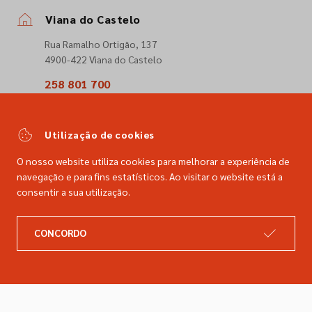
Viana do Castelo
Rua Ramalho Ortigão, 137
4900-422 Viana do Castelo
258 801 700
(Chamada para a rede fixa nacional)
comercial@dimacer.com
Utilização de cookies
O nosso website utiliza cookies para melhorar a experiência de
navegação e para fins estatísticos. Ao visitar o website está a
consentir a sua utilização.
A DIMACER
INFORMAÇÕES LEGAIS
CONCORDO
Catálogo
Resolução de litígios
Retomas
Livro de reclamações
Marcas
Política de privacidade