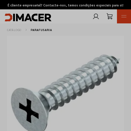
É cliente empresarial? Contacte-nos, temos condições especiais para si!
CATÁLOGO
PARAFUSARIA
Retomas
Pedidos de cotação
Marcas
Favoritos