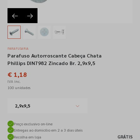
Empresa
Contactos
PARAFUSARIA
Parafuso Autorroscante Cabeça Chata
Siga-nos nas redes sociais
Phillips DIN7982 Zincado Br. 2,9x9,5
€ 1,18
IVA inc.
100 unidades
2,9x9,5
Preço exclusivo on-line
Entregas ao domicílio em 2 a 3 dias úteis
GRÁTIS
Recolha em loja