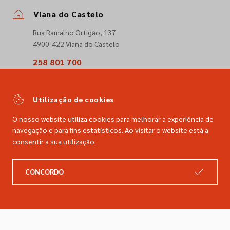
Viana do Castelo
Rua Ramalho Ortigão, 137
4900-422 Viana do Castelo
258 801 700
(Chamada para a rede fixa nacional)
comercial@dimacer.com
Utilização de cookies
O nosso website utiliza cookies para melhorar a experiência de
navegação e para fins estatísticos. Ao visitar o website está a
consentir a sua utilização.
A DIMACER
INFORMAÇÕES LEGAIS
CONCORDO
Catálogo
Resolução de litígios
Retomas
Livro de reclamações
Marcas
Política de privacidade