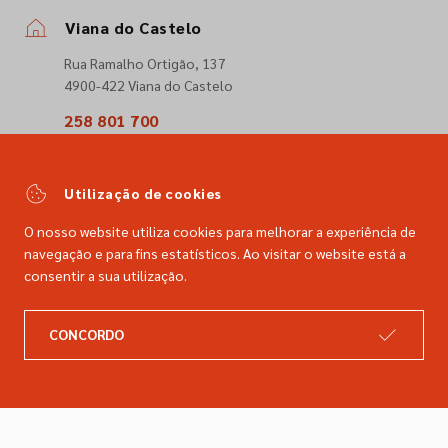
Viana do Castelo
Rua Ramalho Ortigão, 137
4900-422 Viana do Castelo
258 801 700
(Chamada para a rede fixa nacional)
comercial@dimacer.com
Utilização de cookies
O nosso website utiliza cookies para melhorar a experiência de
navegação e para fins estatísticos. Ao visitar o website está a
consentir a sua utilização.
A DIMACER
INFORMAÇÕES LEGAIS
CONCORDO
Catálogo
Resolução de litígios
Retomas
Livro de reclamações
Marcas
Política de privacidade