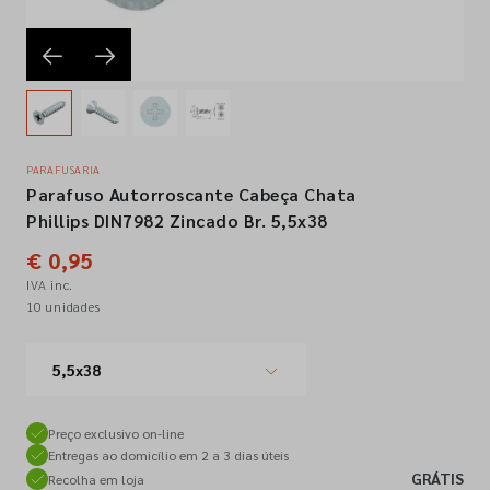
Empresa
Contactos
PARAFUSARIA
Parafuso Autorroscante Cabeça Chata
Siga-nos nas redes sociais
Phillips DIN7982 Zincado Br. 5,5x38
€ 0,95
IVA inc.
10 unidades
5,5x38
Preço exclusivo on-line
Entregas ao domicílio em 2 a 3 dias úteis
GRÁTIS
Recolha em loja