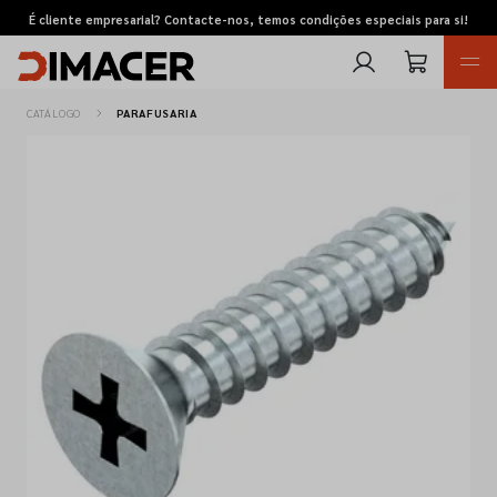
É cliente empresarial? Contacte-nos, temos condições especiais para si!
CATÁLOGO
PARAFUSARIA
Retomas
Pedidos de cotação
Marcas
Favoritos