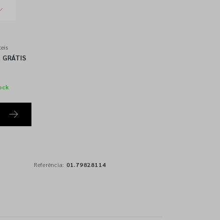
eis
GRÁTIS
ock
Referência:
01.79828114