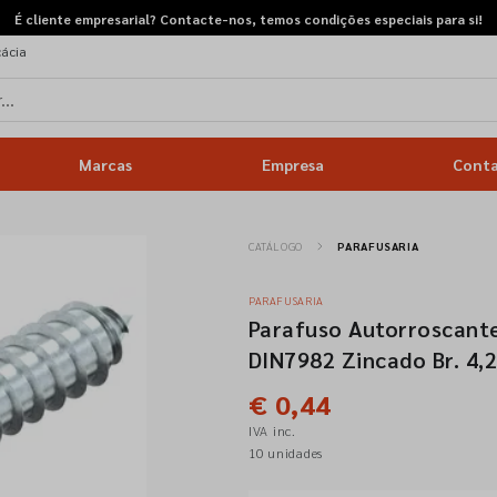
É cliente empresarial? Contacte-nos, temos condições especiais para si!
cácia
Marcas
Empresa
Cont
CATÁLOGO
PARAFUSARIA
PARAFUSARIA
Parafuso Autorroscante
DIN7982 Zincado Br. 4,
€ 0,44
IVA inc.
10 unidades