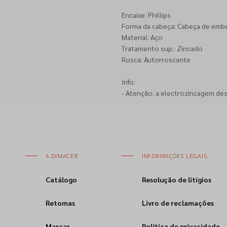
Encaixe: Phillips
Forma da cabeça: Cabeça de emb
Material: Aço
Tratamento sup.: Zincado
Rosca: Autorroscante
Info:
- Atenção: a electrozincagem de
A DIMACER
INFORMAÇÕES LEGAIS
Catálogo
Resolução de litígios
Retomas
Livro de reclamações
Marcas
Política de privacidade