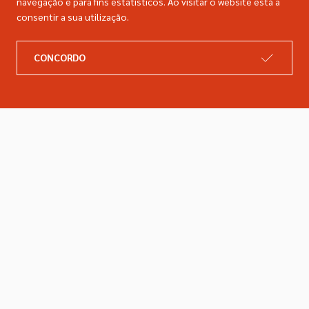
navegação e para fins estatísticos. Ao visitar o website está a
consentir a sua utilização.
A DIMACER
INFORMAÇÕES LEGAIS
CONCORDO
Catálogo
Resolução de litígios
Retomas
Livro de reclamações
Marcas
Política de privacidade
Empresa
Política de cookies
Contactos
Entregas e devoluções
Siga-nos nas redes sociais