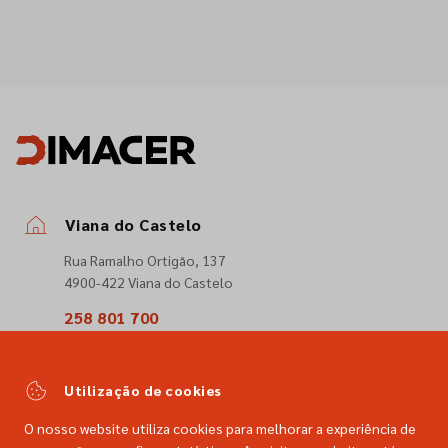
Viana do Castelo
Rua Ramalho Ortigão, 137
4900-422 Viana do Castelo
258 801 700
(Chamada para a rede fixa nacional)
comercial@dimacer.com
Utilização de cookies
O nosso website utiliza cookies para melhorar a experiência de