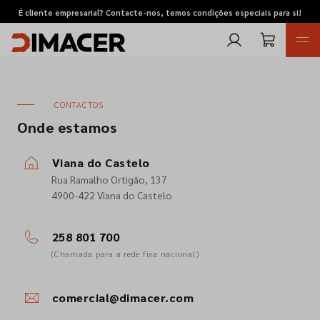
É cliente empresarial? Contacte-nos, temos condições especiais para si!
CONTACTOS
Onde estamos
Viana do Castelo
Rua Ramalho Ortigão, 137
Retomas
4900-422 Viana do Castelo
Pedidos de cotação
258 801 700
(Chamada para a rede fixa nacional)
Marcas
comercial@dimacer.com
Favoritos