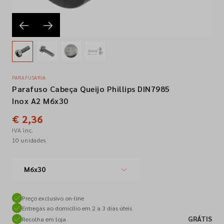
Empresa
Contactos
PARAFUSARIA
Parafuso Cabeça Queijo Phillips DIN7985
Siga-nos nas redes sociais
Inox A2 M6x30
€ 2,36
IVA inc.
10 unidades
M6x30
Preço exclusivo on-line
Entregas ao domicílio em 2 a 3 dias úteis
GRÁTIS
Recolha em loja