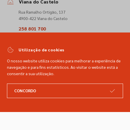
Viana do Castelo
Rua Ramalho Ortigão, 137
4900-422 Viana do Castelo
258 801 700
(Chamada para a rede fixa nacional)
comercial@dimacer.com
Utilização de cookies
O nosso website utiliza cookies para melhorar a experiência de
navegação e para fins estatísticos. Ao visitar o website está a
consentir a sua utilização.
A DIMACER
INFORMAÇÕES LEGAIS
CONCORDO
Catálogo
Resolução de litígios
Retomas
Livro de reclamações
Marcas
Política de privacidade