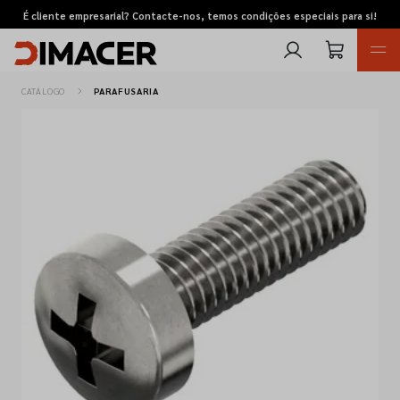
É cliente empresarial? Contacte-nos, temos condições especiais para si!
CATÁLOGO
PARAFUSARIA
Retomas
Pedidos de cotação
Marcas
Favoritos