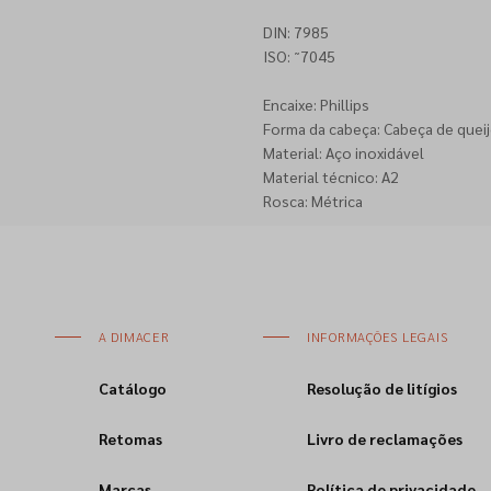
DIN: 7985
ISO: ˜7045
Encaixe: Phillips
Forma da cabeça: Cabeça de queij
Material: Aço inoxidável
Material técnico: A2
Rosca: Métrica
A DIMACER
INFORMAÇÕES LEGAIS
Catálogo
Resolução de litígios
Retomas
Livro de reclamações
Marcas
Política de privacidade