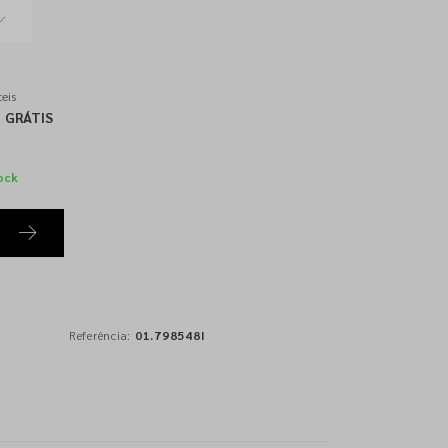
eis
GRÁTIS
ock
Referência:
01.798548I