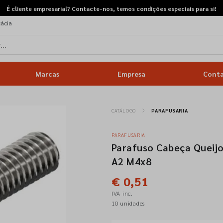
É cliente empresarial? Contacte-nos, temos condições especiais para si!
cácia
Marcas
Empresa
Cont
CATÁLOGO
PARAFUSARIA
PARAFUSARIA
Parafuso Cabeça Queijo
A2 M4x8
€ 0,51
IVA inc.
10 unidades