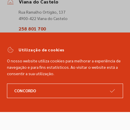
Viana do Castelo
Rua Ramalho Ortigão, 137
4900-422 Viana do Castelo
258 801 700
(Chamada para a rede fixa nacional)
comercial@dimacer.com
Utilização de cookies
O nosso website utiliza cookies para melhorar a experiência de
navegação e para fins estatísticos. Ao visitar o website está a
consentir a sua utilização.
A DIMACER
INFORMAÇÕES LEGAIS
CONCORDO
Catálogo
Resolução de litígios
Retomas
Livro de reclamações
Marcas
Política de privacidade