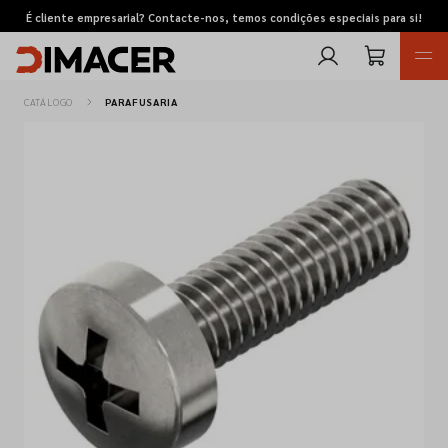
É cliente empresarial? Contacte-nos, temos condições especiais para si!
CATÁLOGO
PARAFUSARIA
Retomas
Pedidos de cotação
Marcas
Favoritos