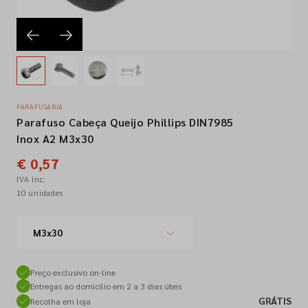
Empresa
Contactos
PARAFUSARIA
Parafuso Cabeça Queijo Phillips DIN7985
Siga-nos nas redes sociais
Inox A2 M3x30
€ 0,57
IVA inc.
10 unidades
M3x30
Preço exclusivo on-line
Entregas ao domicílio em 2 a 3 dias úteis
GRÁTIS
Recolha em loja