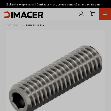
É cliente empresarial? Contacte-nos, temos condições especiais para si!
CATÁLOGO
PARAFUSARIA
Retomas
Pedidos de cotação
Marcas
Favoritos