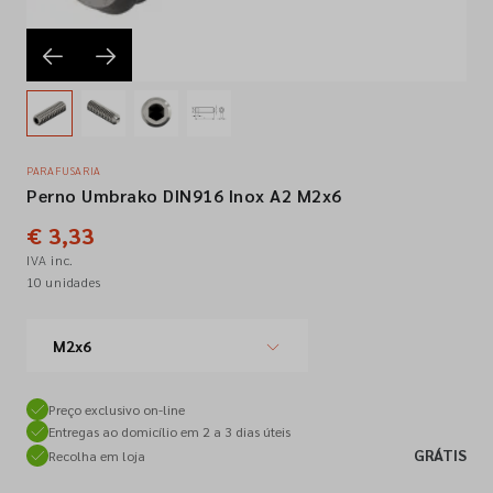
Empresa
Contactos
PARAFUSARIA
Perno Umbrako DIN916 Inox A2 M2x6
Siga-nos nas redes sociais
€ 3,33
IVA inc.
10 unidades
M2x6
Preço exclusivo on-line
Entregas ao domicílio em 2 a 3 dias úteis
GRÁTIS
Recolha em loja