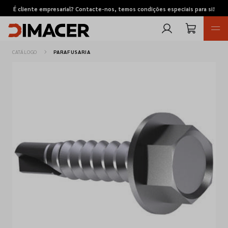
É cliente empresarial? Contacte-nos, temos condições especiais para si!
CATÁLOGO
PARAFUSARIA
Retomas
Pedidos de cotação
Marcas
Favoritos