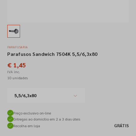
Empresa
Contactos
PARAFUSARIA
Parafusos Sandwich 7504K 5,5/6,3x80
Siga-nos nas redes sociais
€ 1,45
IVA inc.
10 unidades
5,5/6,3x80
Preço exclusivo on-line
Entregas ao domicílio em 2 a 3 dias úteis
GRÁTIS
Recolha em loja