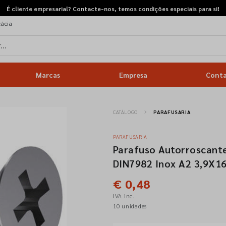
É cliente empresarial? Contacte-nos, temos condições especiais para si!
cácia
Marcas
Empresa
Cont
CATÁLOGO
PARAFUSARIA
PARAFUSARIA
Parafuso Autorroscante
DIN7982 Inox A2 3,9X1
€ 0,48
IVA inc.
10 unidades