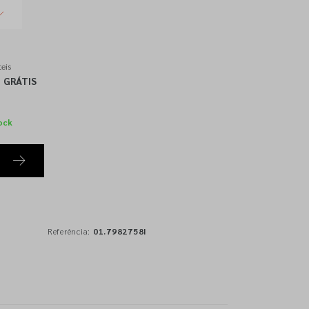
eis
GRÁTIS
ock
Referência:
01.7982758I