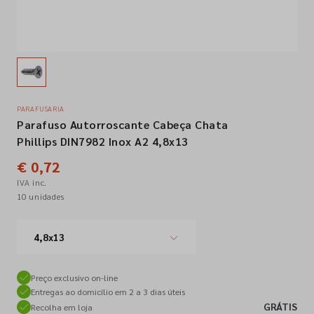
Empresa
Contactos
PARAFUSARIA
Parafuso Autorroscante Cabeça Chata
Siga-nos nas redes sociais
Phillips DIN7982 Inox A2 4,8x13
€ 0,72
IVA inc.
10 unidades
4,8x13
Preço exclusivo on-line
Entregas ao domicílio em 2 a 3 dias úteis
GRÁTIS
Recolha em loja