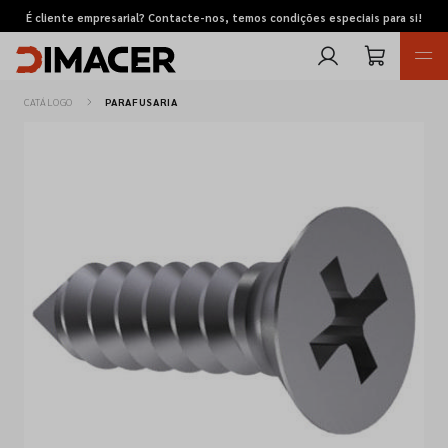
É cliente empresarial? Contacte-nos, temos condições especiais para si!
CATÁLOGO
PARAFUSARIA
Retomas
Pedidos de cotação
Marcas
Favoritos