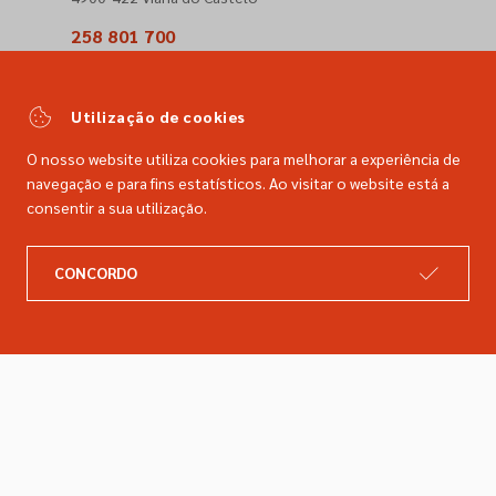
258 801 700
(Chamada para a rede fixa nacional)
comercial@dimacer.com
Utilização de cookies
O nosso website utiliza cookies para melhorar a experiência de
navegação e para fins estatísticos. Ao visitar o website está a
consentir a sua utilização.
A DIMACER
INFORMAÇÕES LEGAIS
CONCORDO
Catálogo
Resolução de litígios
Retomas
Livro de reclamações
Marcas
Política de privacidade
Empresa
Política de cookies
Contactos
Entregas e devoluções