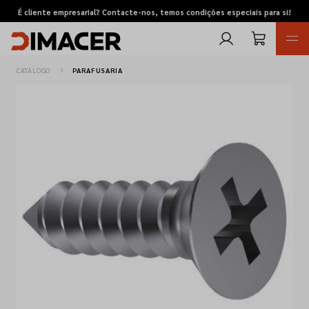
É cliente empresarial? Contacte-nos, temos condições especiais para si!
CATÁLOGO
PARAFUSARIA
Retomas
Pedidos de cotação
Marcas
Favoritos