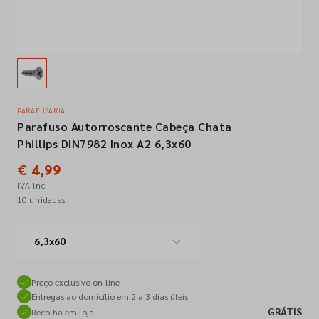
Empresa
Contactos
PARAFUSARIA
Parafuso Autorroscante Cabeça Chata
Siga-nos nas redes sociais
Phillips DIN7982 Inox A2 6,3x60
€ 4,99
IVA inc.
10 unidades
6,3x60
Preço exclusivo on-line
Entregas ao domicílio em 2 a 3 dias úteis
GRÁTIS
Recolha em loja