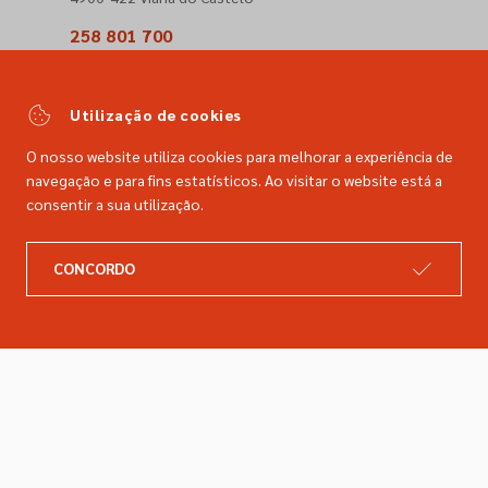
258 801 700
(Chamada para a rede fixa nacional)
comercial@dimacer.com
Utilização de cookies
O nosso website utiliza cookies para melhorar a experiência de
navegação e para fins estatísticos. Ao visitar o website está a
consentir a sua utilização.
A DIMACER
INFORMAÇÕES LEGAIS
CONCORDO
Catálogo
Resolução de litígios
Retomas
Livro de reclamações
Marcas
Política de privacidade
Empresa
Política de cookies
Contactos
Entregas e devoluções