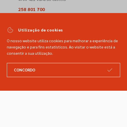
258 801 700
(Chamada para a rede fixa nacional)
comercial@dimacer.com
Utilização de cookies
O nosso website utiliza cookies para melhorar a experiência de
navegação e para fins estatísticos. Ao visitar o website está a
consentir a sua utilização.
A DIMACER
INFORMAÇÕES LEGAIS
CONCORDO
Catálogo
Resolução de litígios
Retomas
Livro de reclamações
Marcas
Política de privacidade
Empresa
Política de cookies
Contactos
Entregas e devoluções