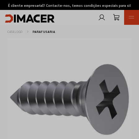
É cliente empresarial? Contacte-nos, temos condições especiais para si!
CATÁLOGO
PARAFUSARIA
Retomas
Pedidos de cotação
Marcas
Favoritos