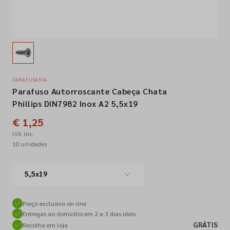
Empresa
Contactos
PARAFUSARIA
Parafuso Autorroscante Cabeça Chata
Siga-nos nas redes sociais
Phillips DIN7982 Inox A2 5,5x19
€ 1,25
IVA inc.
10 unidades
5,5x19
Preço exclusivo on-line
Entregas ao domicílio em 2 a 3 dias úteis
GRÁTIS
Recolha em loja