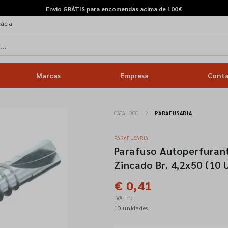
Envio GRÁTIS para encomendas acima de 100€
cácia
Marcas
Empresa
Cont
CATÁLOGO
PARAFUSARIA
PARAFUSARIA
Parafuso Autoperfuran
Zincado Br. 4,2x50 (10 
€ 0,41
IVA inc.
10 unidades