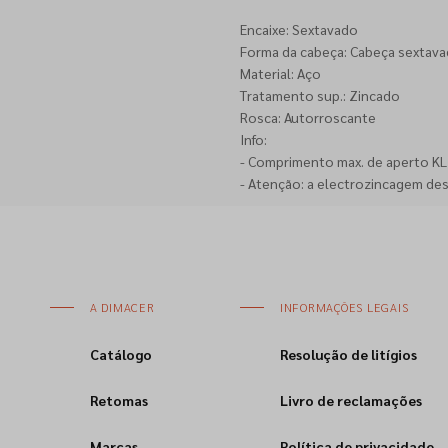
Encaixe: Sextavado
Forma da cabeça: Cabeça sextava
Material: Aço
Tratamento sup.: Zincado
Rosca: Autorroscante
Info:
- Comprimento max. de aperto KL =
- Atenção: a electrozincagem de
A DIMACER
INFORMAÇÕES LEGAIS
Catálogo
Resolução de litígios
Retomas
Livro de reclamações
Marcas
Política de privacidade