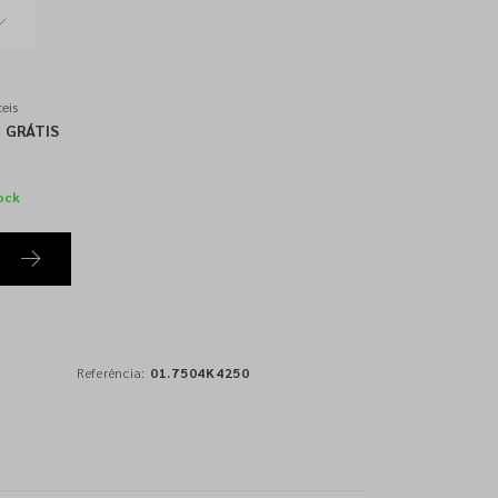
eis
GRÁTIS
ock
Referência:
01.7504K4250