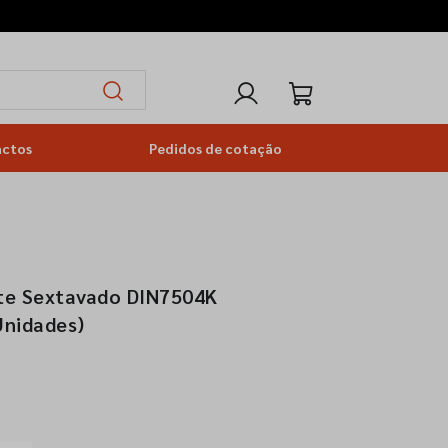
actos
Pedidos de cotação
te Sextavado DIN7504K
Unidades)