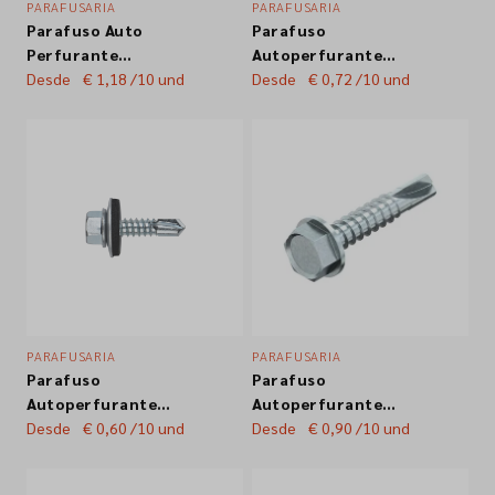
PARAFUSARIA
PARAFUSARIA
Parafuso Auto
Parafuso
Empresa
Perfurante
Autoperfurante
Sextavado p/ Viga
Desde
€ 1,18
/10 und
Sextavado 7504K
Desde
€ 0,72
/10 und
Parafast Zincado
Zincado Br. 4,2x19
Contactos
Tampa Nylon
Siga-nos nas redes sociais
PARAFUSARIA
PARAFUSARIA
Parafuso
Parafuso
Autoperfurante
Autoperfurante
Sextavado c/ Anilha
Desde
€ 0,60
/10 und
Sextavado c/ Anilha
Desde
€ 0,90
/10 und
EPDM16 DIN7504
EPDM19 DIN7504
Zincado Br.
Zincado Br.