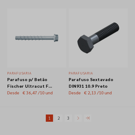
EPDM19 DIN6928
Zincado Br.
Zincado Br.
PARAFUSARIA
PARAFUSARIA
Parafuso p/ Betão
Parafuso Sextavado
Fischer Ultracut FBS
DIN931 10.9 Preto
II
Desde
€ 36,47
/10 und
Desde
€ 2,13
/10 und
1
2
3