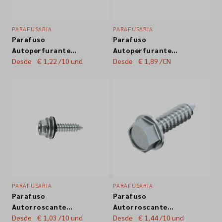
PARAFUSARIA
PARAFUSARIA
Parafuso
Parafuso
Autoperfurante
Autoperfurante
Sextavado DIN7504K
Desde
€ 1,22
/10 und
Sextavado DIN7504K
Desde
€ 1,89
/CN
Inox A2
Zincado Br. (100un.)
PARAFUSARIA
PARAFUSARIA
Parafuso
Parafuso
Autorroscante
Autorroscante
Sextavado c/ Anilha
Desde
€ 1,03
/10 und
Sextavado DIN6928
Desde
€ 1,44
/10 und