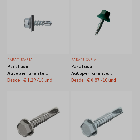
PARAFUSARIA
PARAFUSARIA
Parafuso
Parafuso
Autoperfurante
Autoperfurante
Sextavado c/ Anilha
Desde
€ 1,29
/10 und
Sextavado Cabeça
Desde
€ 0,87
/10 und
EPDM25 DIN7504
em Nylon DIN7504
Zincado Br.