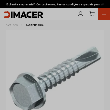
É cliente empresarial? Contacte-nos, temos condições especiais para si!
CATÁLOGO
PARAFUSARIA
Retomas
Pedidos de cotação
Marcas
Favoritos