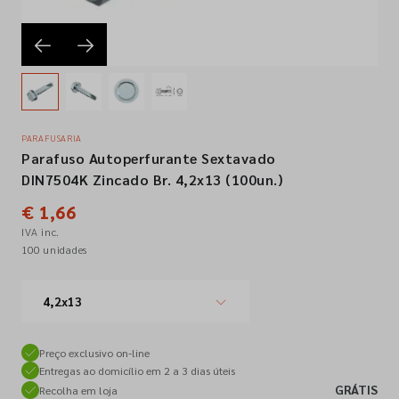
Empresa
Contactos
PARAFUSARIA
Parafuso Autoperfurante Sextavado
Siga-nos nas redes sociais
DIN7504K Zincado Br. 4,2x13 (100un.)
€ 1,66
IVA inc.
100 unidades
4,2x13
Preço exclusivo on-line
Entregas ao domicílio em 2 a 3 dias úteis
GRÁTIS
Recolha em loja