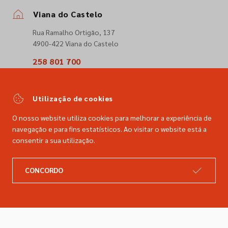
Viana do Castelo
Rua Ramalho Ortigão, 137
4900-422 Viana do Castelo
258 801 700
(Chamada para a rede fixa nacional)
comercial@dimacer.com
Utilização de cookies
O nosso website utiliza cookies para melhorar a experiência de
navegação e para fins estatísticos. Ao visitar o website está a
consentir a sua utilização.
A DIMACER
INFORMAÇÕES LEGAIS
CONCORDO
Catálogo
Resolução de litígios
Retomas
Livro de reclamações
Marcas
Política de privacidade