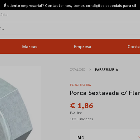
É cliente empresarial? Contacte-nos, temos condições especiais para si!
cácia
Marcas
Empresa
Cont
CATÁLOGO
PARAFUSARIA
PARAFUSARIA
Porca Sextavada c/ Fl
€ 1,86
IVA inc.
100 unidades
M4