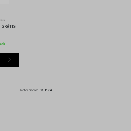
eis
GRÁTIS
ock
Referência:
01.PR4