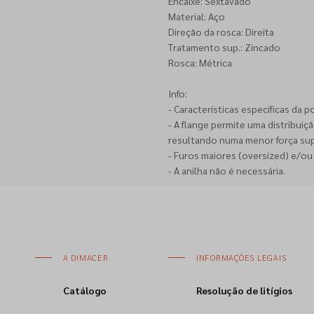
Encaixe: Sextavado
Material: Aço
Direção da rosca: Direita
Tratamento sup.: Zincado
Rosca: Métrica
Info:
- Características especificas da p
- A flange permite uma distribui
resultando numa menor força supe
- Furos maiores (oversized) e/ou
- A anilha não é necessária.
A DIMACER
INFORMAÇÕES LEGAIS
Catálogo
Resolução de litígios