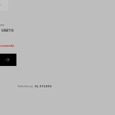
eis
GRÁTIS
ncomenda
Referência:
01.571850