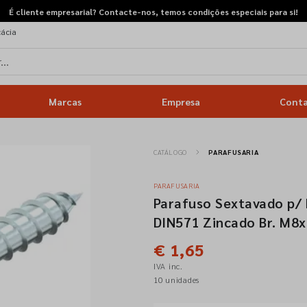
É cliente empresarial? Contacte-nos, temos condições especiais para si!
cácia
Marcas
Empresa
Cont
CATÁLOGO
PARAFUSARIA
PARAFUSARIA
Parafuso Sextavado p/
DIN571 Zincado Br. M8x
€ 1,65
IVA inc.
10 unidades