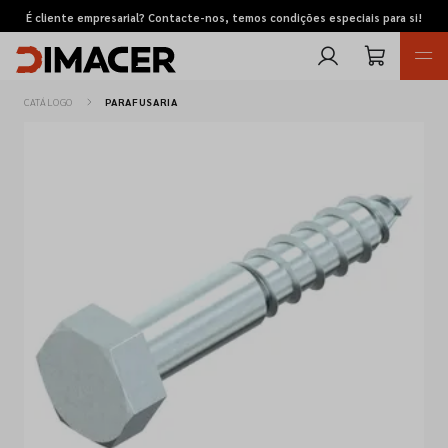
É cliente empresarial? Contacte-nos, temos condições especiais para si!
CATÁLOGO
PARAFUSARIA
Retomas
Pedidos de cotação
Marcas
Favoritos