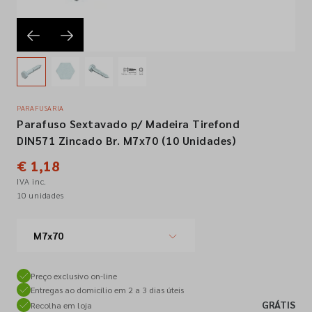
Empresa
Contactos
PARAFUSARIA
Parafuso Sextavado p/ Madeira Tirefond
Siga-nos nas redes sociais
DIN571 Zincado Br. M7x70 (10 Unidades)
€ 1,18
IVA inc.
10 unidades
M7x70
Preço exclusivo on-line
Entregas ao domicílio em 2 a 3 dias úteis
GRÁTIS
Recolha em loja