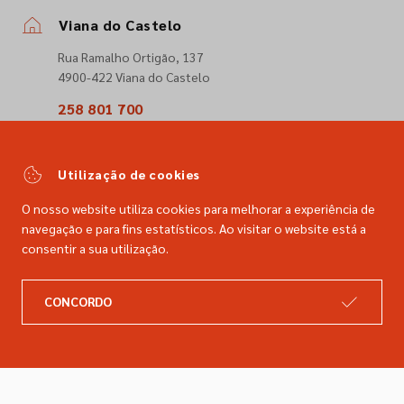
Viana do Castelo
Rua Ramalho Ortigão, 137
4900-422 Viana do Castelo
258 801 700
(Chamada para a rede fixa nacional)
comercial@dimacer.com
Utilização de cookies
O nosso website utiliza cookies para melhorar a experiência de
navegação e para fins estatísticos. Ao visitar o website está a
consentir a sua utilização.
A DIMACER
INFORMAÇÕES LEGAIS
CONCORDO
Catálogo
Resolução de litígios
Retomas
Livro de reclamações
Marcas
Política de privacidade