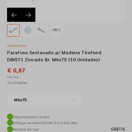
Empresa
Contactos
PARAFUSARIA
Parafuso Sextavado p/ Madeira Tirefond
Siga-nos nas redes sociais
DIN571 Zincado Br. M6x75 (10 Unidades)
€ 0,87
IVA inc.
10 unidades
M6x75
Preço exclusivo on-line
Entregas ao domicílio em 2 a 3 dias úteis
GRÁTIS
Recolha em loja