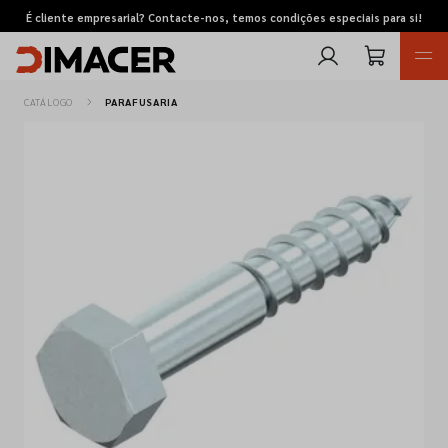
É cliente empresarial? Contacte-nos, temos condições especiais para si!
CATÁLOGO
PARAFUSARIA
Retomas
Pedidos de cotação
Marcas
Favoritos