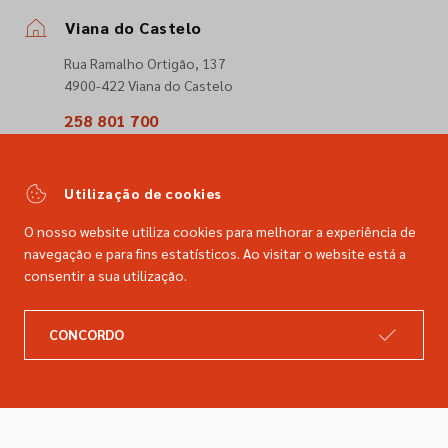
Viana do Castelo
Rua Ramalho Ortigão, 137
4900-422 Viana do Castelo
258 801 700
(Chamada para a rede fixa nacional)
comercial@dimacer.com
Utilização de cookies
O nosso website utiliza cookies para melhorar a experiência de
navegação e para fins estatísticos. Ao visitar o website está a
consentir a sua utilização.
A DIMACER
INFORMAÇÕES LEGAIS
CONCORDO
Catálogo
Resolução de litígios
Retomas
Livro de reclamações
Marcas
Política de privacidade