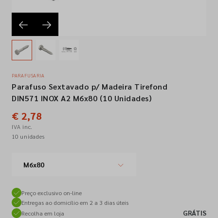
Empresa
Contactos
PARAFUSARIA
Parafuso Sextavado p/ Madeira Tirefond
Siga-nos nas redes sociais
DIN571 INOX A2 M6x80 (10 Unidades)
€ 2,78
IVA inc.
10 unidades
M6x80
Preço exclusivo on-line
Entregas ao domicílio em 2 a 3 dias úteis
GRÁTIS
Recolha em loja