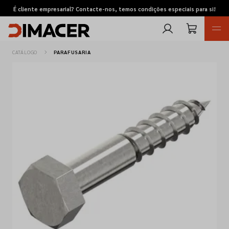
É cliente empresarial? Contacte-nos, temos condições especiais para si!
CATÁLOGO
PARAFUSARIA
Retomas
Pedidos de cotação
Marcas
Favoritos