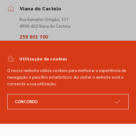
Viana do Castelo
Rua Ramalho Ortigão, 137
4900-422 Viana do Castelo
258 801 700
(Chamada para a rede fixa nacional)
comercial@dimacer.com
Utilização de cookies
O nosso website utiliza cookies para melhorar a experiência de
navegação e para fins estatísticos. Ao visitar o website está a
consentir a sua utilização.
A DIMACER
INFORMAÇÕES LEGAIS
CONCORDO
Catálogo
Resolução de litígios
Retomas
Livro de reclamações
Marcas
Política de privacidade