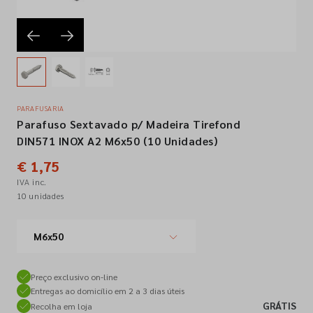
Empresa
Contactos
PARAFUSARIA
Parafuso Sextavado p/ Madeira Tirefond
Siga-nos nas redes sociais
DIN571 INOX A2 M6x50 (10 Unidades)
€ 1,75
IVA inc.
10 unidades
M6x50
Preço exclusivo on-line
Entregas ao domicílio em 2 a 3 dias úteis
GRÁTIS
Recolha em loja