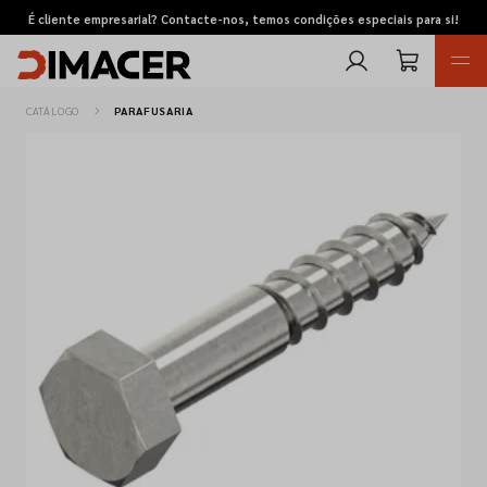
É cliente empresarial? Contacte-nos, temos condições especiais para si!
CATÁLOGO
PARAFUSARIA
Retomas
Pedidos de cotação
Marcas
Favoritos