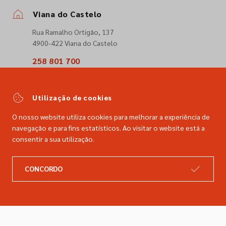
Viana do Castelo
Rua Ramalho Ortigão, 137
4900-422 Viana do Castelo
258 801 700
(Chamada para a rede fixa nacional)
comercial@dimacer.com
Utilização de cookies
O nosso website utiliza cookies para melhorar a experiência de
navegação e para fins estatísticos. Ao visitar o website está a
consentir a sua utilização.
A DIMACER
INFORMAÇÕES LEGAIS
CONCORDO
Catálogo
Resolução de litígios
Retomas
Livro de reclamações
Marcas
Política de privacidade