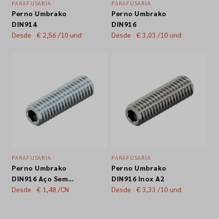
PARAFUSARIA
PARAFUSARIA
Perno Umbrako
Perno Umbrako
Empresa
DIN914
DIN916
Desde
€ 2,56
/10 und
Desde
€ 3,03
/10 und
Contactos
Siga-nos nas redes sociais
PARAFUSARIA
PARAFUSARIA
Perno Umbrako
Perno Umbrako
DIN916 Aço Sem
DIN916 Inox A2
tratamento de
Desde
€ 1,48
/CN
Desde
€ 3,33
/10 und
superficie 45H