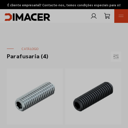
É cliente empresarial? Contacte-nos, temos condições especiais para si!
CATÁLOGO
Parafusaria
(4)
Retomas
Pedidos de cotação
Marcas
Favoritos