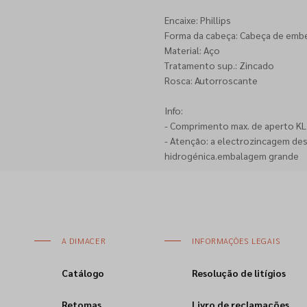
Encaixe: Phillips
Forma da cabeça: Cabeça de emb
Material: Aço
Tratamento sup.: Zincado
Rosca: Autorroscante
Info:
- Comprimento max. de aperto KL =
- Atenção: a electrozincagem de
hidrogénica.embalagem grande
A DIMACER
INFORMAÇÕES LEGAIS
Catálogo
Resolução de litígios
Retomas
Livro de reclamações