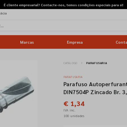
É cliente empresarial? Contacte-nos, temos condições especiais para si!
cácia
Marcas
Empresa
Cont
CATÁLOGO
PARAFUSARIA
PARAFUSARIA
Parafuso Autoperfurant
DIN7504P Zincado Br. 3
€ 1,34
IVA inc.
100 unidades