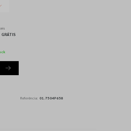
eis
GRÁTIS
ock
Referência:
01.7504P658