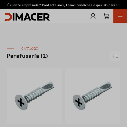
É cliente empresarial? Contacte-nos, temos condições especiais para si!
CATÁLOGO
Parafusaria
(2)
Retomas
Pedidos de cotação
Marcas
Favoritos