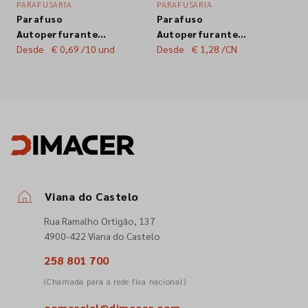
PARAFUSARIA
PARAFUSARIA
Parafuso
Parafuso
Empresa
Autoperfurante
Autoperfurante
Cabeça Chata Phillips
Desde
€ 0,69
/10 und
Cabeça Chata Phillips
Desde
€ 1,28
/CN
DIN7504P Inox A2
DIN7504P Zincado Br.
Contactos
Siga-nos nas redes sociais
Viana do Castelo
Rua Ramalho Ortigão, 137
4900-422 Viana do Castelo
258 801 700
(Chamada para a rede fixa nacional)
comercial@dimacer.com