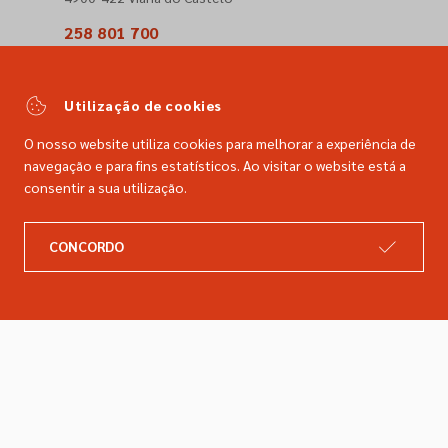
258 801 700
(Chamada para a rede fixa nacional)
comercial@dimacer.com
Utilização de cookies
O nosso website utiliza cookies para melhorar a experiência de
navegação e para fins estatísticos. Ao visitar o website está a
consentir a sua utilização.
A DIMACER
INFORMAÇÕES LEGAIS
CONCORDO
Catálogo
Resolução de litígios
Retomas
Livro de reclamações
Marcas
Política de privacidade
Empresa
Política de cookies
Contactos
Entregas e devoluções