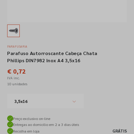
Empresa
Contactos
PARAFUSARIA
Parafuso Autorroscante Cabeça Chata
Siga-nos nas redes sociais
Phillips DIN7982 Inox A4 3,5x16
€ 0,72
IVA inc.
10 unidades
3,5x16
Preço exclusivo on-line
Entregas ao domicílio em 2 a 3 dias úteis
GRÁTIS
Recolha em loja