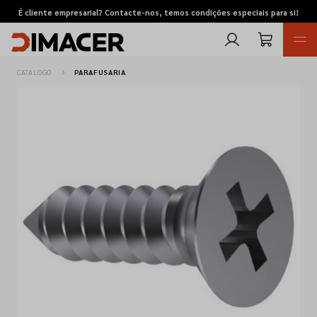
É cliente empresarial? Contacte-nos, temos condições especiais para si!
CATÁLOGO
PARAFUSARIA
Retomas
Pedidos de cotação
Marcas
Favoritos