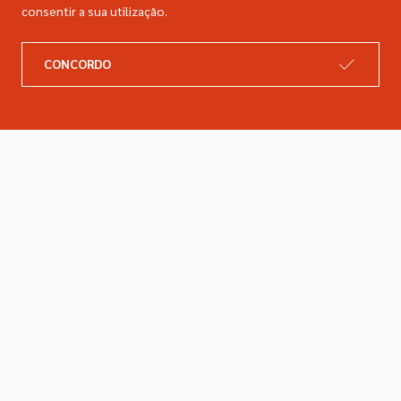
consentir a sua utilização.
A DIMACER
INFORMAÇÕES LEGAIS
CONCORDO
Catálogo
Resolução de litígios
Retomas
Livro de reclamações
Marcas
Política de privacidade
Empresa
Política de cookies
Contactos
Entregas e devoluções
Siga-nos nas redes sociais