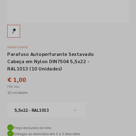
Empresa
Contactos
PARAFUSARIA
Parafuso Autoperfurante Sextavado
Siga-nos nas redes sociais
Cabeça em Nylon DIN7504 5,5x22 -
RAL1013 (10 Unidades)
€ 1,00
IVA inc.
10 unidades
5,5x22 - RAL1013
Preço exclusivo on-line
Entregas ao domicílio em 2 a 3 dias úteis