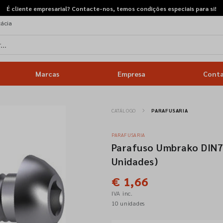
É cliente empresarial? Contacte-nos, temos condições especiais para si!
cácia
Marcas
Empresa
Cont
CATÁLOGO
PARAFUSARIA
PARAFUSARIA
Parafuso Umbrako DIN7
Unidades)
€ 1,66
IVA inc.
10 unidades