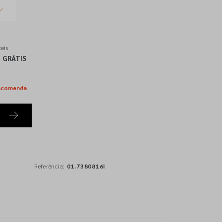
eis
GRÁTIS
ncomenda
Referência:
01.7380816I