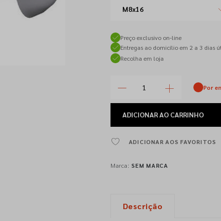
M8x16
Preço exclusivo on-line
Entregas ao domicílio em 2 a 3 dias út
Recolha em loja
Por e
ADICIONAR
AO CARRINHO
ADICIONAR AOS FAVORITOS
Marca:
SEM MARCA
Descrição