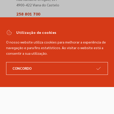
4900-422 Viana do Castelo
258 801 700
(Chamada para a rede fixa nacional)
comercial@dimacer.com
Utilização de cookies
O nosso website utiliza cookies para melhorar a experiência de
navegação e para fins estatísticos. Ao visitar o website está a
consentir a sua utilização.
A DIMACER
INFORMAÇÕES LEGAIS
CONCORDO
Catálogo
Resolução de litígios
Retomas
Livro de reclamações
Marcas
Política de privacidade
Empresa
Política de cookies