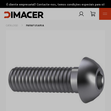
É cliente empresarial? Contacte-nos, temos condições especiais para si!
CATÁLOGO
PARAFUSARIA
Retomas
Pedidos de cotação
Marcas
Favoritos