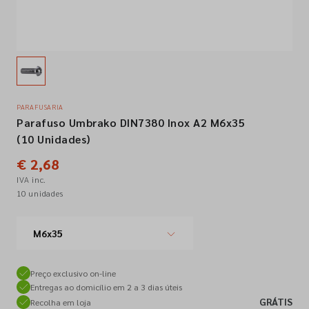
Empresa
Contactos
PARAFUSARIA
Parafuso Umbrako DIN7380 Inox A2 M6x35
Siga-nos nas redes sociais
(10 Unidades)
€ 2,68
IVA inc.
10 unidades
M6x35
Preço exclusivo on-line
Entregas ao domicílio em 2 a 3 dias úteis
GRÁTIS
Recolha em loja