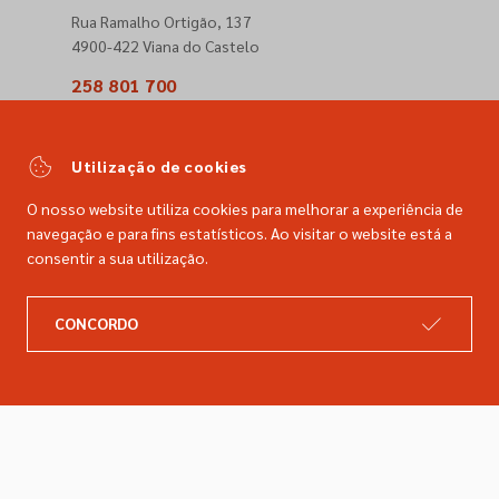
Rua Ramalho Ortigão, 137
4900-422 Viana do Castelo
258 801 700
(Chamada para a rede fixa nacional)
comercial@dimacer.com
Utilização de cookies
O nosso website utiliza cookies para melhorar a experiência de
navegação e para fins estatísticos. Ao visitar o website está a
consentir a sua utilização.
A DIMACER
INFORMAÇÕES LEGAIS
CONCORDO
Catálogo
Resolução de litígios
Retomas
Livro de reclamações
Marcas
Política de privacidade
Empresa
Política de cookies