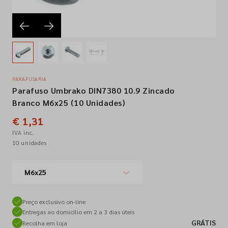
Empresa
Contactos
PARAFUSARIA
Parafuso Umbrako DIN7380 10.9 Zincado
Siga-nos nas redes sociais
Branco M6x25 (10 Unidades)
€ 1,31
IVA inc.
10 unidades
M6x25
Preço exclusivo on-line
Entregas ao domicílio em 2 a 3 dias úteis
GRÁTIS
Recolha em loja