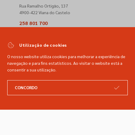
Rua Ramalho Ortigão, 137
4900-422 Viana do Castelo
258 801 700
(Chamada para a rede fixa nacional)
comercial@dimacer.com
Utilização de cookies
O nosso website utiliza cookies para melhorar a experiência de
navegação e para fins estatísticos. Ao visitar o website está a
consentir a sua utilização.
A DIMACER
INFORMAÇÕES LEGAIS
CONCORDO
Catálogo
Resolução de litígios
Retomas
Livro de reclamações
Marcas
Política de privacidade
Empresa
Política de cookies