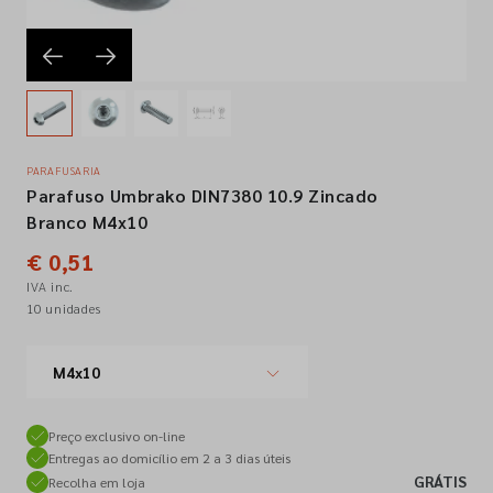
Empresa
Contactos
PARAFUSARIA
Parafuso Umbrako DIN7380 10.9 Zincado
Siga-nos nas redes sociais
Branco M4x10
€ 0,51
IVA inc.
10 unidades
M4x10
Preço exclusivo on-line
Entregas ao domicílio em 2 a 3 dias úteis
GRÁTIS
Recolha em loja