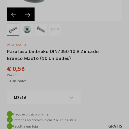
Empresa
Contactos
PARAFUSARIA
Parafuso Umbrako DIN7380 10.9 Zincado
Siga-nos nas redes sociais
Branco M3x16 (10 Unidades)
€ 0,56
IVA inc.
10 unidades
M3x16
Preço exclusivo on-line
Entregas ao domicílio em 2 a 3 dias úteis
GRÁTIS
Recolha em loja