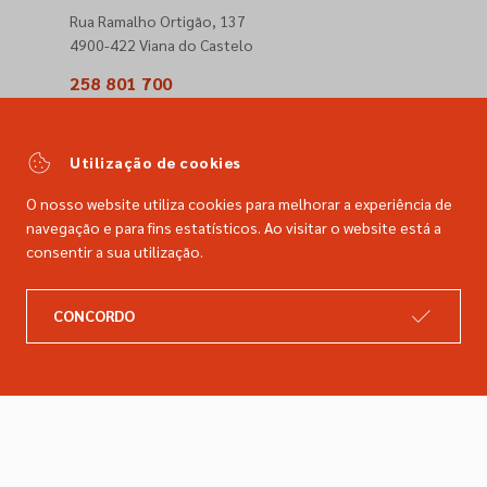
Rua Ramalho Ortigão, 137
4900-422 Viana do Castelo
258 801 700
(Chamada para a rede fixa nacional)
comercial@dimacer.com
Utilização de cookies
O nosso website utiliza cookies para melhorar a experiência de
navegação e para fins estatísticos. Ao visitar o website está a
consentir a sua utilização.
A DIMACER
INFORMAÇÕES LEGAIS
CONCORDO
Catálogo
Resolução de litígios
Retomas
Livro de reclamações
Marcas
Política de privacidade
Empresa
Política de cookies