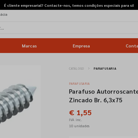
É cliente empresarial? Contacte-nos, temos condições especiais para si!
cácia
Marcas
Empresa
Cont
CATÁLOGO
PARAFUSARIA
PARAFUSARIA
Parafuso Autorroscant
Zincado Br. 6,3x75
€ 1,55
IVA inc.
10 unidades