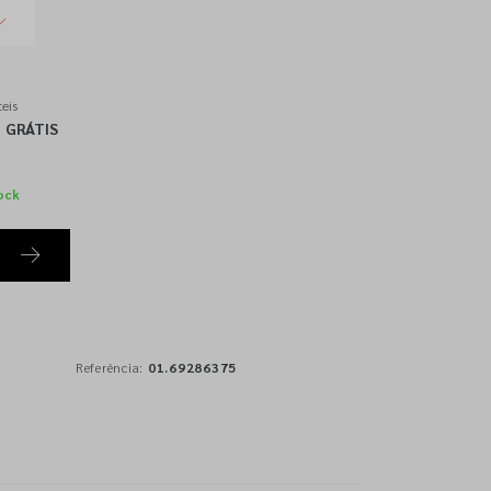
eis
GRÁTIS
ock
Referência:
01.69286375