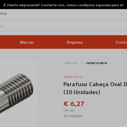
É cliente empresarial? Contacte-nos, temos condições especiais para si!
cácia
Marcas
Empresa
Cont
CATÁLOGO
PARAFUSARIA
PARAFUSARIA
Parafuso Cabeça Oval 
(10 Unidades)
€ 6,27
IVA inc.
10 unidades