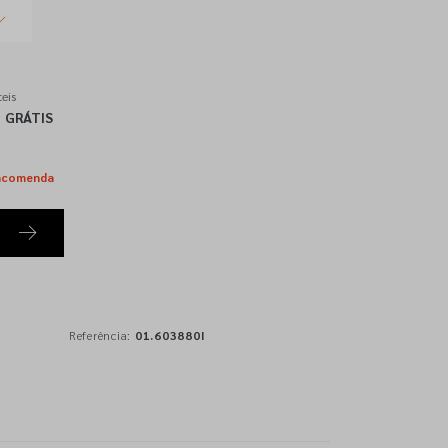
eis
GRÁTIS
ncomenda
Referência:
01.603880I