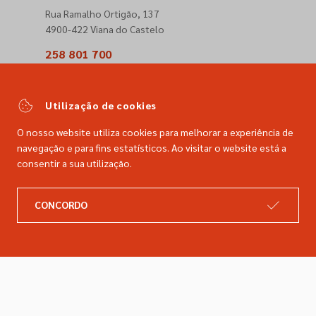
Rua Ramalho Ortigão, 137
4900-422 Viana do Castelo
258 801 700
(Chamada para a rede fixa nacional)
comercial@dimacer.com
Utilização de cookies
O nosso website utiliza cookies para melhorar a experiência de
navegação e para fins estatísticos. Ao visitar o website está a
consentir a sua utilização.
A DIMACER
INFORMAÇÕES LEGAIS
CONCORDO
Catálogo
Resolução de litígios
Retomas
Livro de reclamações
Marcas
Política de privacidade
Empresa
Política de cookies