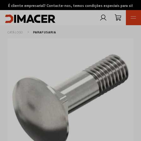
É cliente empresarial? Contacte-nos, temos condições especiais para si!
CATÁLOGO
PARAFUSARIA
Retomas
Pedidos de cotação
Marcas
Favoritos