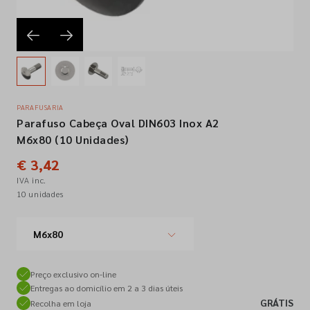
Empresa
Contactos
PARAFUSARIA
Parafuso Cabeça Oval DIN603 Inox A2
Siga-nos nas redes sociais
M6x80 (10 Unidades)
€ 3,42
IVA inc.
10 unidades
M6x80
Preço exclusivo on-line
Entregas ao domicílio em 2 a 3 dias úteis
GRÁTIS
Recolha em loja