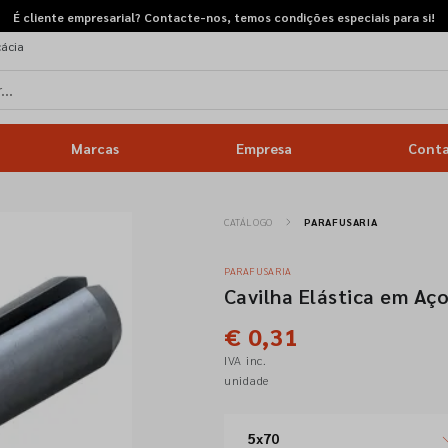
É cliente empresarial? Contacte-nos, temos condições especiais para si!
cácia
Marcas
Empresa
Cont
CATÁLOGO
PARAFUSARIA
PARAFUSARIA
Cavilha Elástica em Aç
€ 0,31
IVA inc.
unidade
5x70