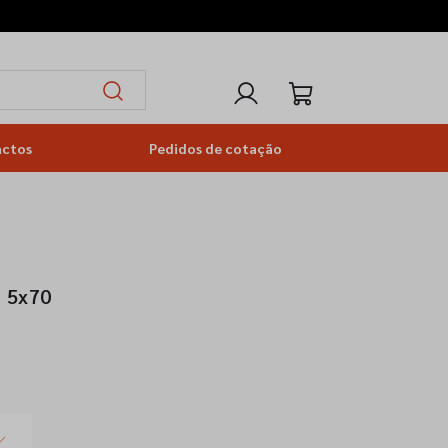
actos
Pedidos de cotação
o 5x70