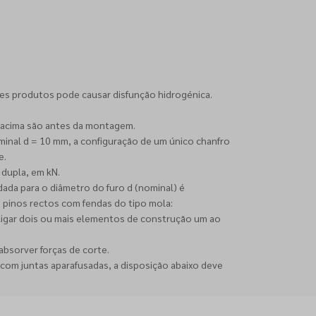
es produtos pode causar disfunção hidrogénica.
a acima são antes da montagem.
minal d = 10 mm, a configuração de um único chanfro
e.
 dupla, em kN.
dada para o diâmetro do furo d (nominal) é
s pinos rectos com fendas do tipo mola:
a ligar dois ou mais elementos de construção um ao
bsorver forças de corte.
s com juntas aparafusadas, a disposição abaixo deve