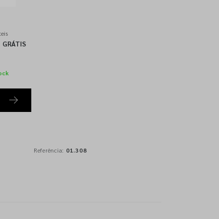
eis
GRÁTIS
ock
Referência:
01.308