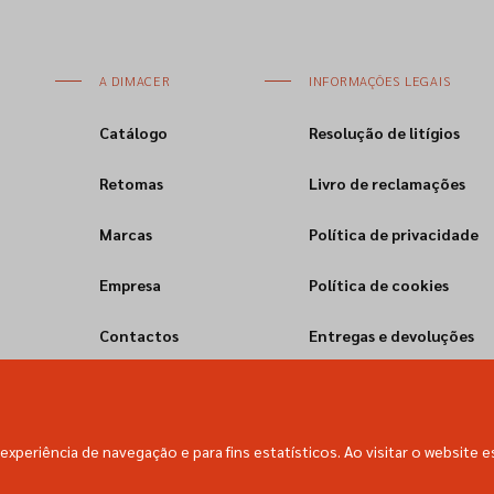
A DIMACER
INFORMAÇÕES LEGAIS
Catálogo
Resolução de litígios
Retomas
Livro de reclamações
Marcas
Política de privacidade
Empresa
Política de cookies
Contactos
Entregas e devoluções
experiência de navegação e para fins estatísticos. Ao visitar o website e