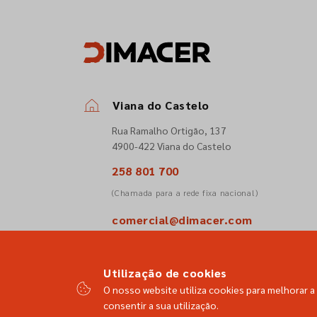
Viana do Castelo
Rua Ramalho Ortigão, 137
4900-422 Viana do Castelo
258 801 700
(Chamada para a rede fixa nacional)
comercial@dimacer.com
Utilização de cookies
O nosso website utiliza cookies para melhorar a 
consentir a sua utilização.