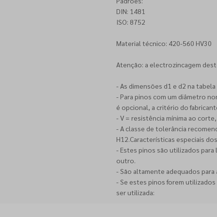
Padrões:
DIN: 1481
ISO: 8752
Material técnico: 420-560 HV30
Atenção: a electrozincagem dest
- As dimensões d1 e d2 na tabel
- Para pinos com um diâmetro no
é opcional, a critério do fabricant
- V = resistência mínima ao corte,
- A classe de tolerância recomen
H12.Características especiais do
- Estes pinos são utilizados par
outro.
- São altamente adequados para a
- Se estes pinos forem utilizado
ser utilizada: