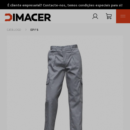
É cliente empresarial? Contacte-nos, temos condições especiais para si!
CATÁLOGO
EPI'S
Retomas
Pedidos de cotação
Marcas
Favoritos