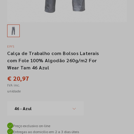
Empresa
Contactos
EPI'S
Calça de Trabalho com Bolsos Laterais
Siga-nos nas redes sociais
com Fole 100% Algodão 260g/m2 For
Wear Tam 46 Azul
€ 20,97
IVA inc.
unidade
46 - Azul
Preço exclusivo on-line
Entregas ao domicílio em 2 a 3 dias úteis