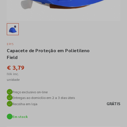
Empresa
Contactos
EPI'S
Capacete de Proteção em Polietileno
Siga-nos nas redes sociais
Field
€ 3,79
IVA inc.
unidade
Preço exclusivo on-line
Entregas ao domicílio em 2 a 3 dias úteis
GRÁTIS
Recolha em loja
Em stock