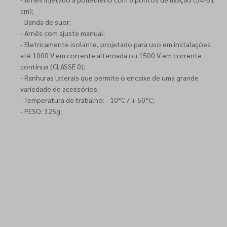
cm);
- Banda de suor;
- Arnês com ajuste manual;
- Eletricamente isolante, projetado para uso em instalações
até 1000 V em corrente alternada ou 1500 V em corrente
contínua (CLASSE 0);
- Ranhuras laterais que permite o encaixe de uma grande
variedade de acessórios;
- Temperatura de trabalho: - 10°C / + 50°C;
- PESO: 325g;