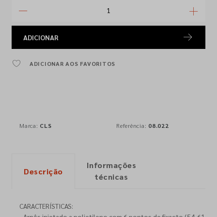
ADICIONAR
ADICIONAR AOS FAVORITOS
Marca:
CLS
Referência:
08.022
Informações
Descrição
técnicas
CARACTERÍSTICAS:
- Arnês injetado a polietileno com 6 pontos de fixação (54-61