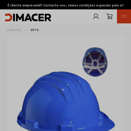
É cliente empresarial? Contacte-nos, temos condições especiais para si!
CATÁLOGO
EPI'S
Retomas
Pedidos de cotação
Marcas
Favoritos