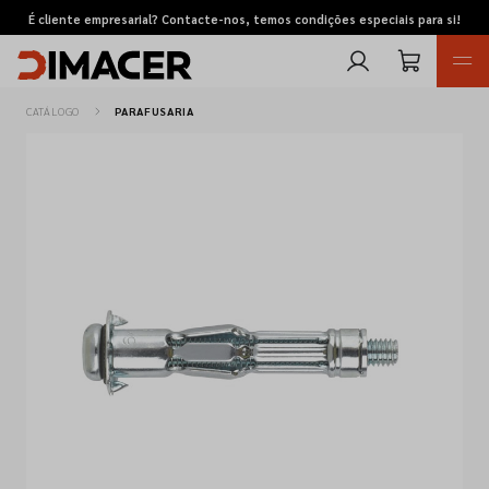
É cliente empresarial? Contacte-nos, temos condições especiais para si!
CATÁLOGO
PARAFUSARIA
Retomas
Pedidos de cotação
Marcas
Favoritos