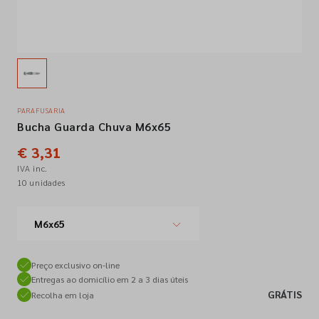
Empresa
Contactos
PARAFUSARIA
Bucha Guarda Chuva M6x65
Siga-nos nas redes sociais
€ 3,31
IVA inc.
10 unidades
M6x65
Preço exclusivo on-line
Entregas ao domicílio em 2 a 3 dias úteis
GRÁTIS
Recolha em loja