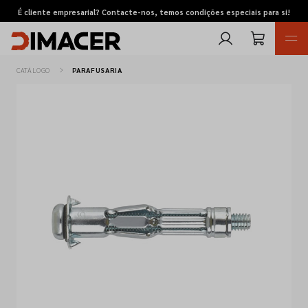
É cliente empresarial? Contacte-nos, temos condições especiais para si!
CATÁLOGO
PARAFUSARIA
Retomas
Pedidos de cotação
Marcas
Favoritos