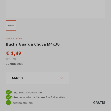
Empresa
Contactos
PARAFUSARIA
Bucha Guarda Chuva M4x38
Siga-nos nas redes sociais
€ 1,49
IVA inc.
10 unidades
M4x38
Preço exclusivo on-line
Entregas ao domicílio em 2 a 3 dias úteis
GRÁTIS
Recolha em loja