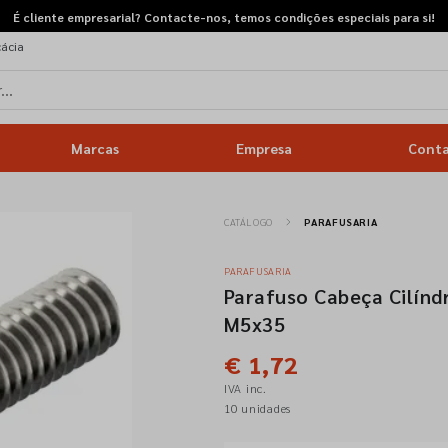
É cliente empresarial? Contacte-nos, temos condições especiais para si!
cácia
Marcas
Empresa
Cont
CATÁLOGO
PARAFUSARIA
PARAFUSARIA
Parafuso Cabeça Cilínd
M5x35
€ 1,72
IVA inc.
10 unidades