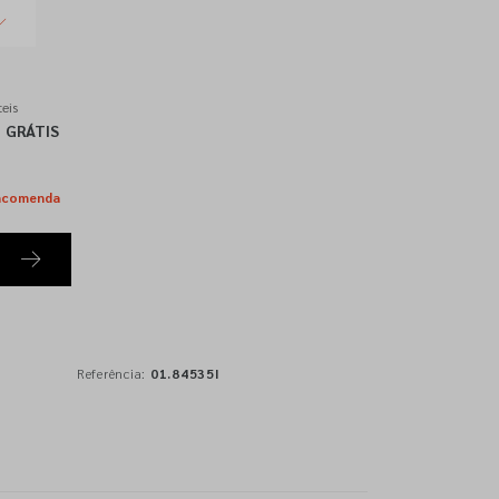
eis
GRÁTIS
ncomenda
Referência:
01.84535I