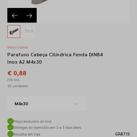
Empresa
Contactos
PARAFUSARIA
Parafuso Cabeça Cilíndrica Fenda DIN84
Siga-nos nas redes sociais
Inox A2 M4x30
€ 0,88
IVA inc.
10 unidades
M4x30
Preço exclusivo on-line
Entregas ao domicílio em 2 a 3 dias úteis
GRÁTIS
Recolha em loja