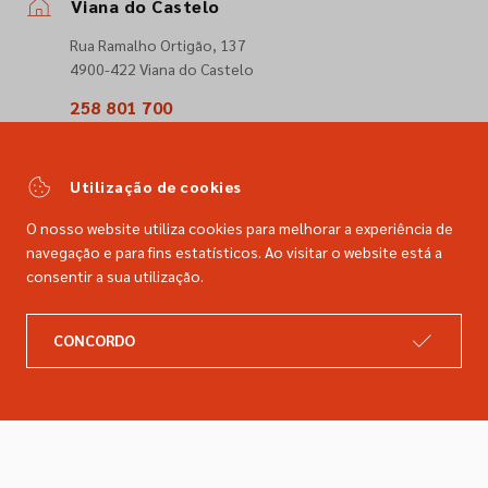
Viana do Castelo
Rua Ramalho Ortigão, 137
4900-422 Viana do Castelo
258 801 700
(Chamada para a rede fixa nacional)
comercial@dimacer.com
Utilização de cookies
O nosso website utiliza cookies para melhorar a experiência de
navegação e para fins estatísticos. Ao visitar o website está a
consentir a sua utilização.
A DIMACER
INFORMAÇÕES LEGAIS
CONCORDO
Catálogo
Resolução de litígios
Retomas
Livro de reclamações
Marcas
Política de privacidade