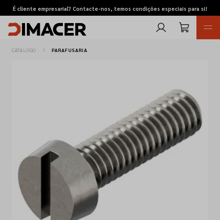
É cliente empresarial? Contacte-nos, temos condições especiais para si!
CATÁLOGO
PARAFUSARIA
Retomas
Pedidos de cotação
Marcas
Favoritos